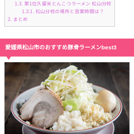
1.3.
第1位久留米とんこつラーメン 松山分校
1.3.1.
松山分校の場所と営業時間は？
2.
まとめ
愛媛県松山市のおすすめ豚骨ラーメンbest3